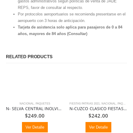
gastos administrativos según políticas de venta de JADE
REPS, favor de consultar al respecto.
Por protocolos aeroportuarios se recomienda presentarse en el
aeropuerto con 3 horas de anticipación.
Tarjeta de asistencia solo aplica para pasajeros de 0 a 84
años, mayores de 84 años (Consultar)
RELATED PRODUCTS
NACIONAL
,
PAQUETES
FIESTAS PATRIAS 2021
,
NACIONAL
,
PAQUETES
N- SELVA CENTRAL INOLVIDABLE
N-CUZCO CLASICO FIESTAS PATRIAS
$
249.00
$
242.00
Ver Detalle
Ver Detalle