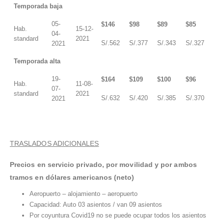
Temporada baja
05-
$146
$98
$89
$85
Hab.
15-12-
04-
standard
2021
S/.562
S/.377
S/.343
S/.327
2021
Temporada alta
19-
$164
$109
$100
$96
Hab.
11-08-
07-
standard
2021
S/.632
S/.420
S/.385
S/.370
2021
TRASLADOS ADICIONALES
Precios en servicio privado, por movilidad y por ambos
tramos en dólares americanos (neto)
Aeropuerto – alojamiento – aeropuerto
Capacidad: Auto 03 asientos / van 09 asientos
Por coyuntura Covid19 no se puede ocupar todos los asientos