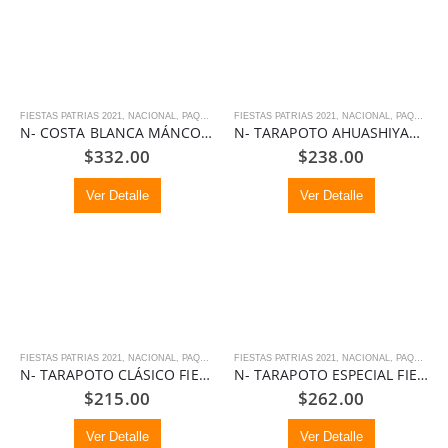
FIESTAS PATRIAS 2021
,
NACIONAL
,
PAQUETES
FIESTAS PATRIAS 2021
,
NACIONAL
,
PAQUETES
N- COSTA BLANCA MÁNCORA / VICHAYITO -MÁNCORA FIESTAS PATRIAS
N- TARAPOTO AHUASHIYACU FIESTAS PATRIAS
$
332.00
$
238.00
Ver Detalle
Ver Detalle
FIESTAS PATRIAS 2021
,
NACIONAL
,
PAQUETES
,
FIESTAS PATRIAS 2021
PROMOCIONES
,
NACIONAL
,
PAQUETES
N- TARAPOTO CLÁSICO FIESTAS PATRIAS
N- TARAPOTO ESPECIAL FIESTAS PATRIAS
$
215.00
$
262.00
Ver Detalle
Ver Detalle