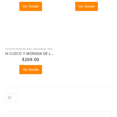
Ver Detalle
Ver Detalle
FIESTAS PATRIAS 2021
,
NACIONAL
,
PAQUETES
N-CUZCO Y MORADA DE LOS DIOSES FIESTAS PATRIAS
$
269.00
Ver Detalle