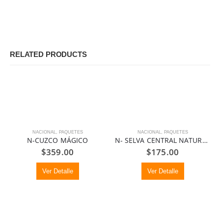
RELATED PRODUCTS
NACIONAL
,
PAQUETES
NACIONAL
,
PAQUETES
N-CUZCO MÁGICO
N- SELVA CENTRAL NATURALEZA Y CULTURAS VIVAS
$
359.00
$
175.00
Ver Detalle
Ver Detalle