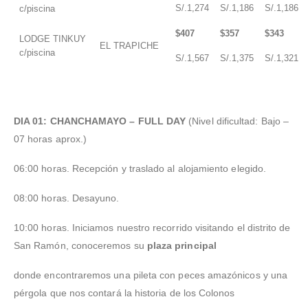
S/.1,274
S/.1,186
S/.1,186
c/piscina
$407
$357
$343
LODGE TINKUY
EL TRAPICHE
c/piscina
S/.1,567
S/.1,375
S/.1,321
DIA 01: CHANCHAMAYO – FULL DAY
(Nivel dificultad: Bajo –
07 horas aprox.)
06:00 horas. Recepción y traslado al alojamiento elegido.
08:00 horas. Desayuno.
10:00 horas. Iniciamos nuestro recorrido visitando el distrito de
San Ramón, conoceremos su
plaza principal
donde encontraremos una pileta con peces amazónicos y una
pérgola que nos contará la historia de los Colonos