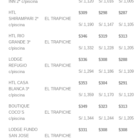
S/.1,120
S/.1,016
S/.1,005
INN 2* c/piscina
HTL
$309
$298
$287
SHIRAMPARI 2*
EL TRAPICHE
S/.1,190
S/.1,147
S/.1,105
c/piscina
HTL RIO
$346
$319
$313
GRANDE 3*
EL TRAPICHE
S/.1,332
S/.1,228
S/.1,205
c/piscina
LODGE
$336
$308
$288
REFUGIO
EL TRAPICHE
S/.1,294
S/.1,186
S/.1,109
c/piscina
HTL CASA
$353
$304
$291
BLANCA 3*
EL TRAPICHE
S/.1,359
S/.1,170
S/.1,120
c/piscina
BOUTIQUE
$349
$323
$313
COCO´S
EL TRAPICHE
S/.1,344
S/.1,244
S/.1,205
c/piscina
LODGE FUNDO
$331
$308
$308
SAN JOSE
EL TRAPICHE