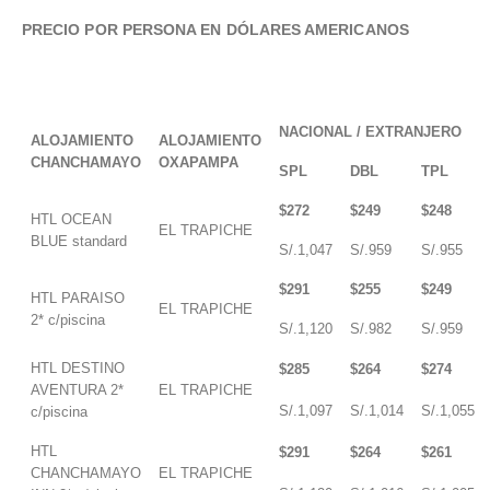
PRECIO POR PERSONA EN DÓLARES AMERICANOS
NACIONAL / EXTRANJERO
ALOJAMIENTO
ALOJAMIENTO
CHANCHAMAYO
OXAPAMPA
SPL
DBL
TPL
$272
$249
$248
HTL OCEAN
EL TRAPICHE
BLUE standard
S/.1,047
S/.959
S/.955
$291
$255
$249
HTL PARAISO
EL TRAPICHE
2* c/piscina
S/.1,120
S/.982
S/.959
HTL DESTINO
$285
$264
$274
AVENTURA 2*
EL TRAPICHE
S/.1,097
S/.1,014
S/.1,055
c/piscina
HTL
$291
$264
$261
CHANCHAMAYO
EL TRAPICHE