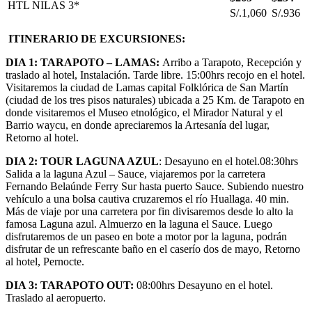
HTL NILAS 3*
S/.1,060
S/.936
ITINERARIO DE EXCURSIONES:
DIA 1:
TARAPOTO – LAMAS
:
Arribo a Tarapoto, Recepción y
traslado al hotel, Instalación. Tarde libre. 15:00hrs recojo en el hotel.
Visitaremos la ciudad de Lamas capital Folklórica de San Martín
(ciudad de los tres pisos naturales) ubicada a 25 Km. de Tarapoto en
donde visitaremos el Museo etnológico, el Mirador Natural y el
Barrio waycu, en donde apreciaremos la Artesanía del lugar,
Retorno al hotel.
DIA 2:
TOUR LAGUNA AZUL
: Desayuno en el hotel.08:30hrs
Salida a la laguna Azul – Sauce, viajaremos por la carretera
Fernando Belaúnde Ferry Sur hasta puerto Sauce. Subiendo nuestro
vehículo a una bolsa cautiva cruzaremos el río Huallaga. 40 min.
Más de viaje por una carretera por fin divisaremos desde lo alto la
famosa Laguna azul. Almuerzo en la laguna el Sauce. Luego
disfrutaremos de un paseo en bote a motor por la laguna, podrán
disfrutar de un refrescante baño en el caserío dos de mayo, Retorno
al hotel, Pernocte.
DIA 3: TARAPOTO OUT:
08:00hrs Desayuno en el hotel.
Traslado al aeropuerto.