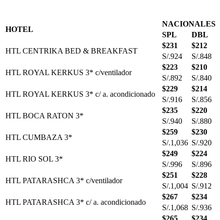
NACIONALES
HOTEL
SPL
DBL
$231
$212
HTL CENTRIKA BED & BREAKFAST
S/.924
S/.848
$223
$210
HTL ROYAL KERKUS 3* c/ventilador
S/.892
S/.840
$229
$214
HTL ROYAL KERKUS 3* c/ a. acondicionado
S/.916
S/.856
$235
$220
HTL BOCA RATON 3*
S/.940
S/.880
$259
$230
HTL CUMBAZA 3*
S/.1,036
S/.920
$249
$224
HTL RIO SOL 3*
S/.996
S/.896
$251
$228
HTL PATARASHCA 3* c/ventilador
S/.1,004
S/.912
$267
$234
HTL PATARASHCA 3* c/ a. acondicionado
S/.1,068
S/.936
$265
$234