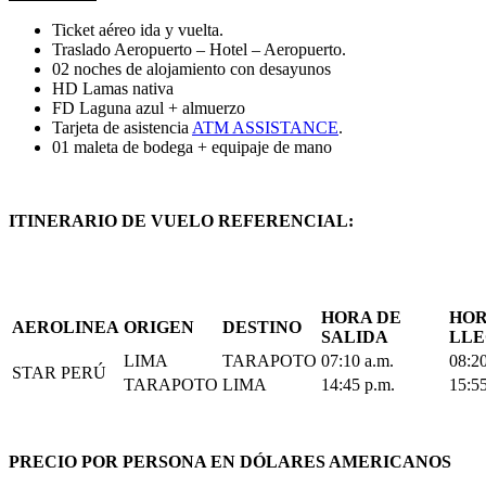
Ticket aéreo ida y vuelta.
Traslado Aeropuerto – Hotel – Aeropuerto.
02 noches de alojamiento con desayunos
HD Lamas nativa
FD Laguna azul + almuerzo
Tarjeta de asistencia
ATM ASSISTANCE
.
01 maleta de bodega + equipaje de mano
ITINERARIO DE VUELO
REFERENCIAL:
HORA DE
HOR
AEROLINEA
ORIGEN
DESTINO
SALIDA
LL
LIMA
TARAPOTO
07:10 a.m.
08:20
STAR PERÚ
TARAPOTO
LIMA
14:45 p.m.
15:55
PRECIO POR PERSONA EN DÓLARES AMERICANOS