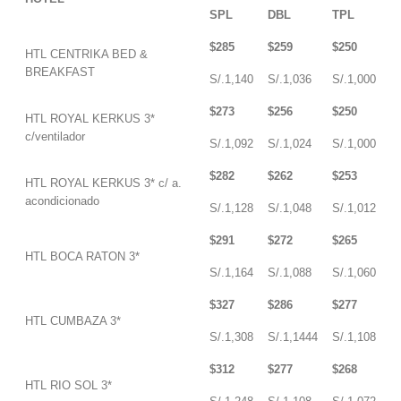
SPL
DBL
TPL
$285
$259
$250
HTL CENTRIKA BED &
BREAKFAST
S/.1,140
S/.1,036
S/.1,000
$273
$256
$250
HTL ROYAL KERKUS 3*
c/ventilador
S/.1,092
S/.1,024
S/.1,000
$282
$262
$253
HTL ROYAL KERKUS 3* c/ a.
acondicionado
S/.1,128
S/.1,048
S/.1,012
$291
$272
$265
HTL BOCA RATON 3*
S/.1,164
S/.1,088
S/.1,060
$327
$286
$277
HTL CUMBAZA 3*
S/.1,308
S/.1,1444
S/.1,108
$312
$277
$268
HTL RIO SOL 3*