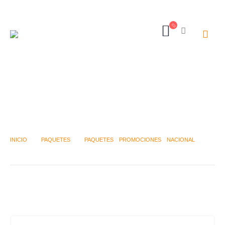
N- TARAPOTO SENSACIONAL CON
AEREO
INICIO
PAQUETES
PAQUETES
,
PROMOCIONES
,
NACIONAL
N- TARAPOTO SENSACIONAL CON AEREO