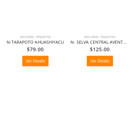
NACIONAL
,
PAQUETES
NACIONAL
,
PAQUETES
N-TARAPOTO AHUASHIYACU
N- SELVA CENTRAL AVENTURA
$
79.00
$
125.00
Ver Detalle
Ver Detalle