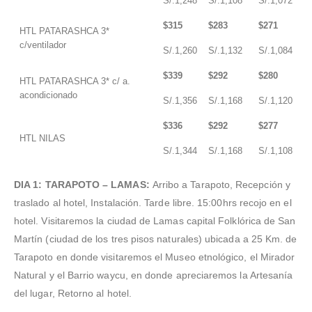
S/.1,248
S/.1,108
S/.1,072
$315
$283
$271
HTL PATARASHCA 3*
c/ventilador
S/.1,260
S/.1,132
S/.1,084
$339
$292
$280
HTL PATARASHCA 3* c/ a.
acondicionado
S/.1,356
S/.1,168
S/.1,120
$336
$292
$277
HTL NILAS
S/.1,344
S/.1,168
S/.1,108
DIA 1:
TARAPOTO – LAMAS
:
Arribo a Tarapoto, Recepción y
traslado al hotel, Instalación. Tarde libre. 15:00hrs recojo en el
hotel. Visitaremos la ciudad de Lamas capital Folklórica de San
Martín (ciudad de los tres pisos naturales) ubicada a 25 Km. de
Tarapoto en donde visitaremos el Museo etnológico, el Mirador
Natural y el Barrio waycu, en donde apreciaremos la Artesanía
del lugar, Retorno al hotel.